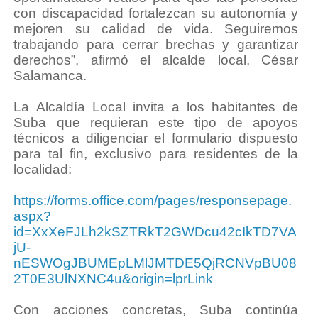
con discapacidad fortalezcan su autonomía y
mejoren su calidad de vida. Seguiremos
trabajando para cerrar brechas y garantizar
derechos”, afirmó el alcalde local, César
Salamanca.
La Alcaldía Local invita a los habitantes de
Suba que requieran este tipo de apoyos
técnicos a diligenciar el formulario dispuesto
para tal fin, exclusivo para residentes de la
localidad:
https://forms.office.com/pages/responsepage.
aspx?
id=XxXeFJLh2kSZTRkT2GWDcu42cIkTD7VA
jU-
nESWOgJBUMEpLMlJMTDE5QjRCNVpBU08
2T0E3UlNXNC4u&origin=lprLink
Con acciones concretas, Suba continúa