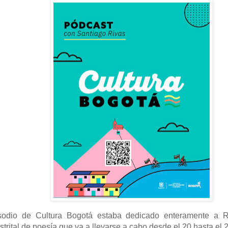
sodio de Cultura Bogotá estaba dedicado enteramente a R
distrital de poesía que va a llevarse a cabo desde el 20 hasta el 