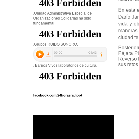
En esta e
,Unidad Administrativa Especial de
Darío Ja
Organizaciones Solidarias ha sido
fundamental
vida y ob
maneras 
ciudad te
.Grupos RUIDO SONORO.
Posterior
Pájara Pi
Reverso B
sus retos
. Barrios Vivos laboratorios de cultura.
facebook.com/24horasradioo/