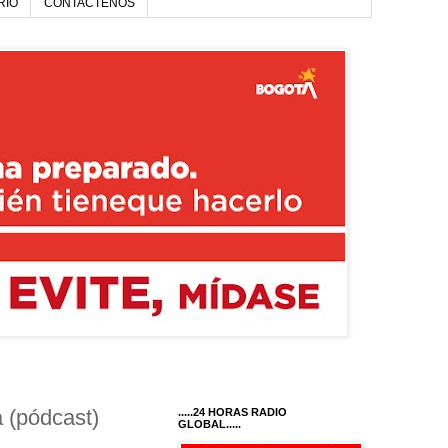
RIO
CONTACTENOS
 (pódcast)
.....24 HORAS RADIO
GLOBAL.....