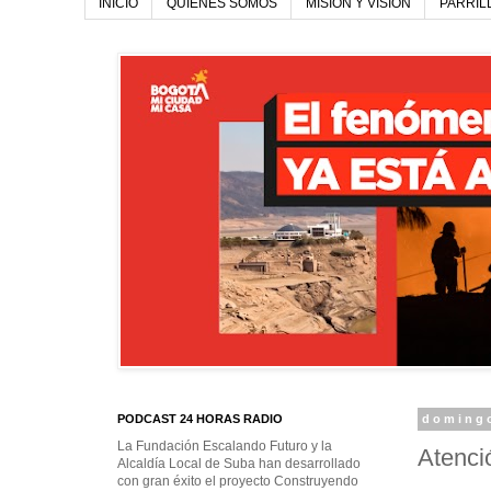
INICIO
QUIENES SOMOS
MISIÓN Y VISIÓN
PARRIL
PODCAST 24 HORAS RADIO
domingo
La Fundación Escalando Futuro y la
Atenci
Alcaldía Local de Suba han desarrollado
con gran éxito el proyecto Construyendo