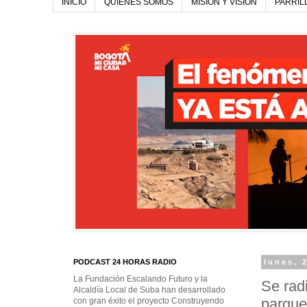
INICIO
QUIENES SOMOS
MISIÓN Y VISIÓN
PARRIL
PODCAST 24 HORAS RADIO
lunes, 
La Fundación Escalando Futuro y la
Se rad
Alcaldía Local de Suba han desarrollado
parque
con gran éxito el proyecto Construyendo