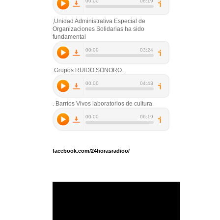
,Unidad Administrativa Especial de
Organizaciones Solidarias ha sido
fundamental
.Grupos RUIDO SONORO.
. Barrios Vivos laboratorios de cultura.
facebook.com/24horasradioo/