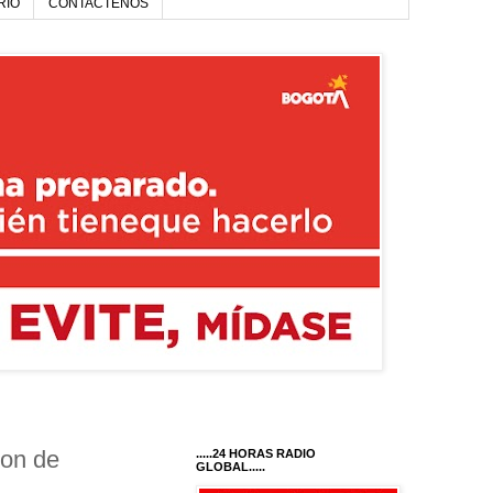
RIO
CONTACTENOS
ion de
.....24 HORAS RADIO
GLOBAL.....